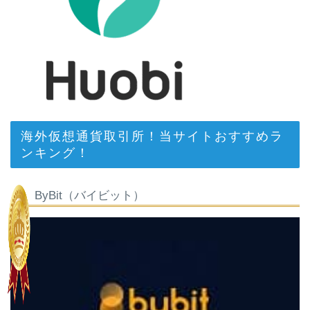
海外仮想通貨取引所！当サイトおすすめラ
ンキング！
ByBit（バイビット）