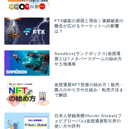
FTX破綻の原因と理由｜連鎖破産の
懸念が広がるマーケットへの影響
は？
Sandbox(サンドボックス)仮想通
貨とは?メタバースゲームの始め方
や土地価格
仮想通貨NFT投資の始め方！販売・
購入のやり方や仕組み・転売方法ま
で解説
日本人登録再開!Huobi Global(フ
ォビグローバル)仮想通貨取引所の
使い方や評判