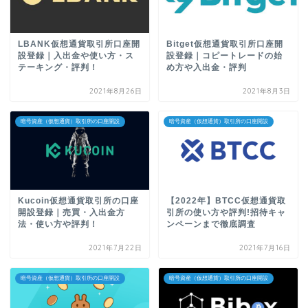
LBANK仮想通貨取引所口座開
Bitget仮想通貨取引所口座開
設登録｜入出金や使い方・ス
設登録｜コピートレードの始
テーキング・評判！
め方や入出金・評判
2021年8月26日
2021年8月3日
暗号資産（仮想通貨）取引所の口座開設
暗号資産（仮想通貨）取引所の口座開設
Kucoin仮想通貨取引所の口座
【2022年】BTCC仮想通貨取
開設登録｜売買・入出金方
引所の使い方や評判!招待キャ
法・使い方や評判！
ンペーンまで徹底調査
2021年7月22日
2021年7月16日
暗号資産（仮想通貨）取引所の口座開設
暗号資産（仮想通貨）取引所の口座開設