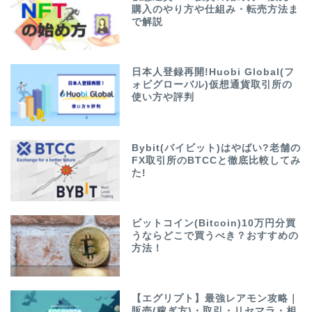
購入のやり方や仕組み・転売方法ま
で解説
日本人登録再開!Huobi Global(フ
ォビグローバル)仮想通貨取引所の
使い方や評判
Bybit(バイビット)はやばい?老舗の
FX取引所のBTCCと徹底比較してみ
た!
ビットコイン(Bitcoin)10万円分買
うならどこで買うべき？おすすめの
方法！
【エグリプト】最強レアモン攻略｜
販売(稼ぎ方)・取引・リセマラ・相