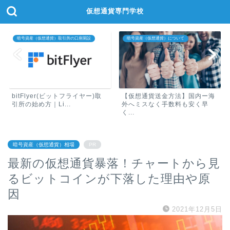
仮想通貨専門学校
暗号資産（仮想通貨）取引所の口座開設
暗号資産（仮想通貨）について
bitFlyer(ビットフライヤー)取
【仮想通貨送金方法】国内ー海
引所の始め方｜Li...
外へミスなく手数料も安く早
く...
暗号資産（仮想通貨）相場
PR
最新の仮想通貨暴落！チャートから見
るビットコインが下落した理由や原
因
2021年12月5日