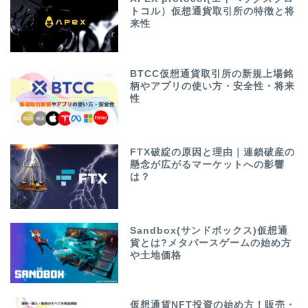
トコル）仮想通貨取引所の特徴と将
来性
BTCC仮想通貨取引所の新規上場銘
柄やアプリの使い方・安全性・将来
性
FTX破綻の原因と理由｜連鎖破産の
懸念が広がるマーケットへの影響
は？
Sandbox(サンドボックス)仮想通
貨とは?メタバースゲームの始め方
や土地価格
仮想通貨NFT投資の始め方！販売・