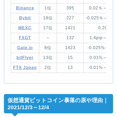
Binance
1位
395
0.02％～0.0
Bybit
18位
227
-0.025％～0.0
MEXC
17位
1421
0.20％
FXGT
–
132
1.4pip～4.5p
Gate.io
8位
1423
-0.025%～0.0
bitFlyer
13位
15
0.01%～0.1
FTX Japan
2位
13
0.01%～0.0
仮想通貨ビットコイン暴落の原や理由｜
2021/12/3～12/4