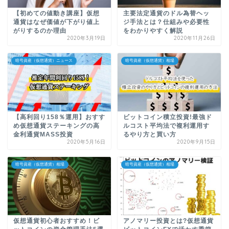
【初めての値動き講座】仮想
主要法定通貨のドル為替ヘッ
通貨はなぜ価値が下がり値上
ジ手法とは？仕組みや必要性
がりするのか理由
をわかりやすく解説
2020年3月19日
2020年11月26日
暗号資産（仮想通貨）ニュース
暗号資産（仮想通貨）相場
【高利回り158％運用】おすす
ビットコイン積立投資!最強ド
め仮想通貨ステーキングの高
ルコスト平均法で複利運用す
金利通貨MASS投資
るやり方と買い方
2020年5月16日
2020年9月15日
暗号資産（仮想通貨）相場
暗号資産（仮想通貨）相場
仮想通貨初心者おすすめ！ビ
アノマリー投資とは?仮想通貨