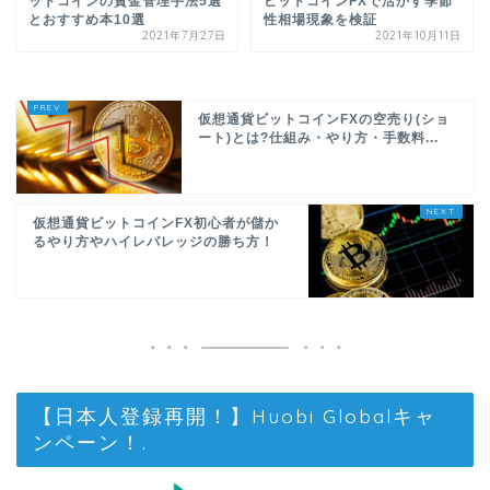
ットコインの資金管理手法5選
ビットコインFXで活かす季節
とおすすめ本10選
性相場現象を検証
2021年7月27日
2021年10月11日
仮想通貨ビットコインFXの空売り(ショ
ート)とは?仕組み・やり方・手数料...
仮想通貨ビットコインFX初心者が儲か
るやり方やハイレバレッジの勝ち方！
【日本人登録再開！】Huobi Globalキャ
ンペーン！.