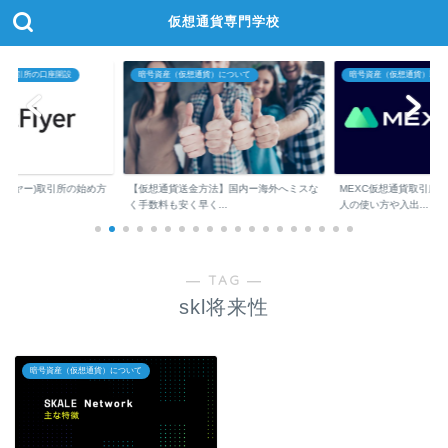
仮想通貨専門学校
）取引所の口座開設
暗号資産（仮想通貨）について
暗号資産（仮想通貨）取引
ットフライヤー)取引所の始め方
【仮想通貨送金方法】国内ー海外へミスな
MEXC仮想通貨取引所
く手数料も安く早く...
人の使い方や入出...
― TAG ―
skl将来性
暗号資産（仮想通貨）について