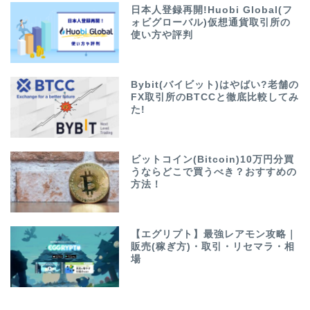
日本人登録再開!Huobi Global(フ
ォビグローバル)仮想通貨取引所の
使い方や評判
Bybit(バイビット)はやばい?老舗の
FX取引所のBTCCと徹底比較してみ
た!
ビットコイン(Bitcoin)10万円分買
うならどこで買うべき？おすすめの
方法！
【エグリプト】最強レアモン攻略｜
販売(稼ぎ方)・取引・リセマラ・相
場